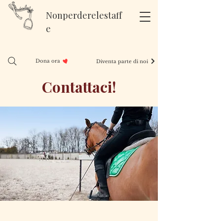
Nonperderelestaff
e
Dona ora
Diventa parte di noi
Contattaci!