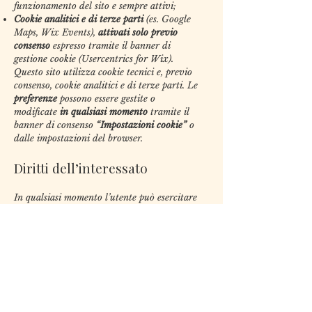
funzionamento del sito e sempre attivi;
Cookie analitici e di terze parti
(es. Google
Maps, Wix Events),
attivati solo previo
consenso
espresso tramite il banner di
gestione cookie (Usercentrics for Wix).
Questo sito utilizza cookie tecnici e, previo
consenso, cookie analitici e di terze parti. Le
preferenze
possono essere gestite o
modificate
in qualsiasi momento
tramite il
banner di consenso
“Impostazioni cookie”
o
dalle impostazioni del browser.
Diritti dell’interessato
In qualsiasi momento l’utente può esercitare
i diritti previsti dagli artt. 15–22 GDPR:
accesso, rettifica, cancellazione, limitazione,
opposizione, portabilità
.
È inoltre sempre possibile
revocare il
consenso
prestato (senza pregiudicare la
liceità del trattamento basata sul consenso
prima della revoca).
Le richieste devono essere inviate a: