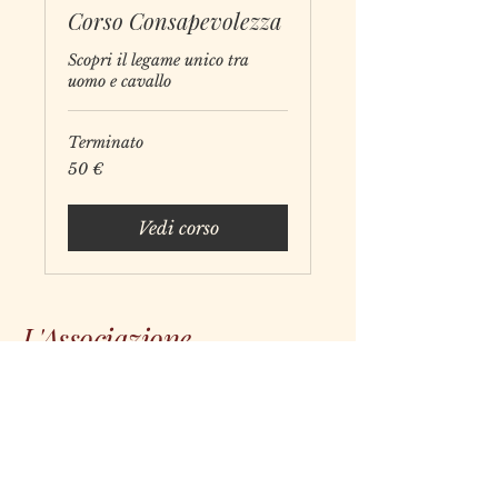
Corso Consapevolezza
Scopri il legame unico tra
uomo e cavallo
Terminato
50
50 €
euro
Vedi corso
L'Associazione
Nonperderelestaffe
(+39)
011 417 8981
info@associazionenonperderelestaffe.it