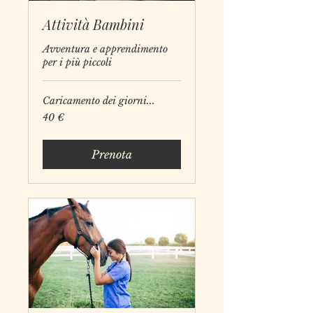
Attività Bambini
Avventura e apprendimento
per i più piccoli
Caricamento dei giorni...
40
40 €
euro
Prenota