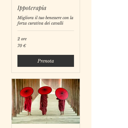
Ippoterapia
Migliora il tuo benessere con la
forza curativa dei cavalli
2 ore
70
70 €
euro
Prenota